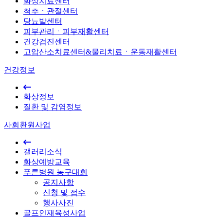
화상치료센터
척추ㆍ관절센터
당뇨발센터
피부관리ㆍ피부재활센터
건강검진센터
고압산소치료센터&물리치료ㆍ운동재활센터
건강정보
화상정보
질환 및 감염정보
사회환원사업
갤러리소식
화상예방교육
푸른병원 농구대회
공지사항
신청 및 접수
행사사진
골프인재육성사업