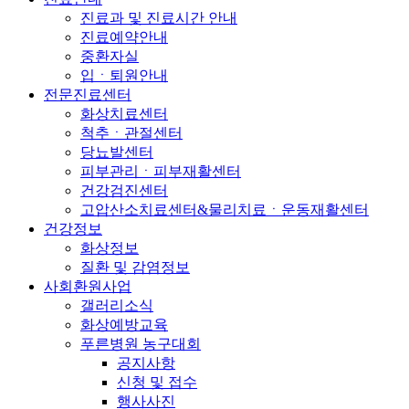
진료과 및 진료시간 안내
진료예약안내
중환자실
입ㆍ퇴원안내
전문진료센터
화상치료센터
척추ㆍ관절센터
당뇨발센터
피부관리ㆍ피부재활센터
건강검진센터
고압산소치료센터&물리치료ㆍ운동재활센터
건강정보
화상정보
질환 및 감염정보
사회환원사업
갤러리소식
화상예방교육
푸른병원 농구대회
공지사항
신청 및 접수
행사사진